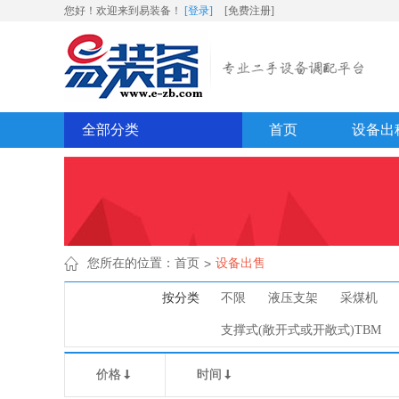
您好！欢迎来到易装备！
[登录]
[免费注册]
全部分类
首页
设备出

您所在的位置：
首页
>
设备出售
按分类
不限
液压支架
采煤机
支撑式(敞开式或开敞式)TBM
价格
时间