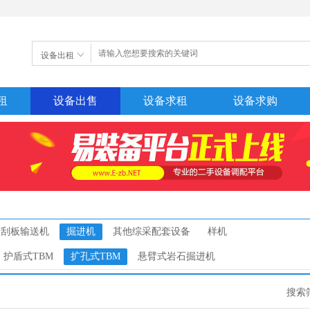
设备出租
租
设备出售
设备求租
设备求购
刮板输送机
掘进机
其他综采配套设备
样机
护盾式TBM
扩孔式TBM
悬臂式岩石掘进机
搜索