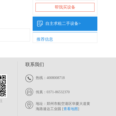
帮我买设备

自主求租二手设备>
推荐信息
联系我们

热线：4008008718

传真：0371-86532370
注

地址：郑州市航空港区华夏大道黄
海路速达工业园 [
查看地图
]